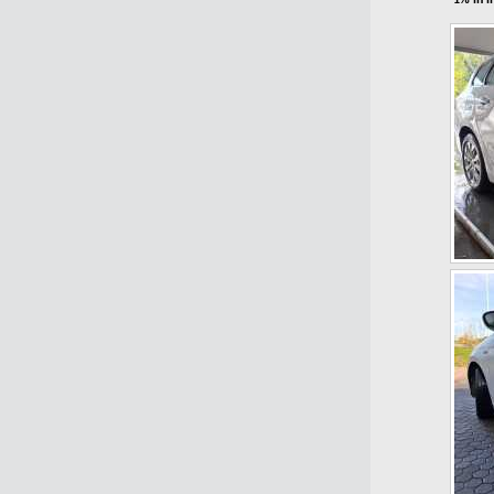
1% in i