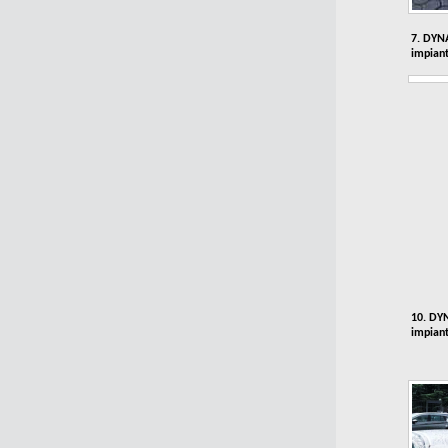
7. DYNA
impiant
10. DYN
impiant