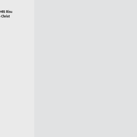
IS Risultato finale pulizia in
 Christ