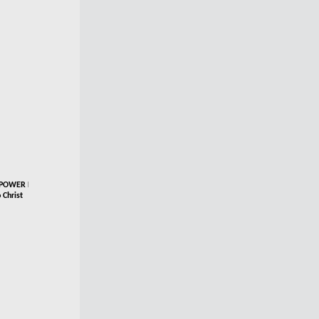
 POWER Fase lavaggio 5% in
 Christ