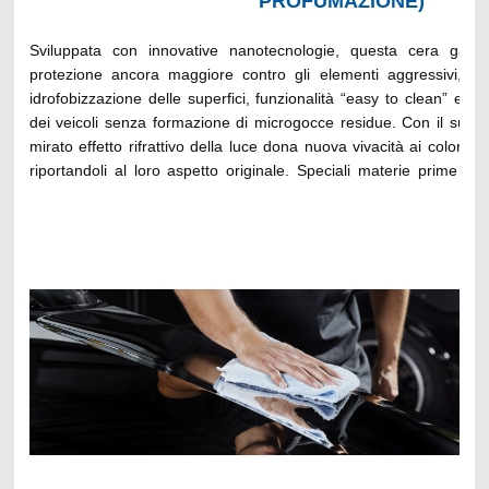
PROFUMAZIONE)
Sviluppata con innovative nanotecnologie, questa cera garan
protezione ancora maggiore contro gli elementi aggressivi, du
idrofobizzazione delle superfici, funzionalità “easy to clean” ed 
dei veicoli senza formazione di microgocce residue. Con il suo e
mirato effetto rifrattivo della luce dona nuova vivacità ai colori del
riportandoli al loro aspetto originale. Speciali materie prime poli
impiegate in combinazione con componenti conservanti, c
struttura nano-reticolare e si integrano perfettamente con le
verniciate, garantendo una barriera protettiva super-lucida e di l
nonché una migliore visibilità in caso di pioggia o neve (effetto ter
liquido). L’impiego costante di Protector Wax garantisce il manten
preservazione di tutti i componenti in gomma e in plastica, 
scolorimenti e degradazioni.Il suo utilizzo è particolarmente con
auto cabriolet per preservare nel tempo la capote. Impiegabile c
freddo, cera a caldo e a schiuma (applicazione meccanica e 
Permette di ottenere risultati ottimali anche in caso di elevata co
dell’acqua e di complesse geometrie dei sistemi di asciugatu
all’introduzione nella formula di una piacevolissima fragra
l’autolavaggio verrà pervaso da un delicato profumo. Esente da i