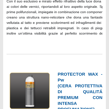
Con il suo esclusivo e mirato effetto rifrattivo della luce dona nuo
ai colori delle vernici, riportandoli al loro aspetto originale. Speci
prime polifunzionali, impiegate in combinazione con componenti co
creano una struttura nano-reticolare che dona una fantastica 
vellutata al tatto e previene scolorimenti ed infragilimenti dei co
plastica e dei tettucci retraibili impregnati. In caso di pioggia
inoltre un’ottima visibilità grazie al perfetto scorrimento delle
cristalli (effetto no rain). La sua piacevolissima fragranza assic
durante l’impiego un’intensa esperienza olfattiva.
Suggerimenti per l’applicazione:
Diluire in acqua ad una concentrazione 1:50 – 1:150 e distr
soluzione sul veicolo pulito e ancora umido, utilizzando un neb
schiumogeno o un dosatore a pompa. Se si applica il prodotto 
PROTECTOR WAX -
pistola per schiuma, regolare l’erogazione secondo necessità. Las
Pw
il prodotto per un breve lasso di tempo. Risciacquare accura
(CERA PROTETTIVA
asciugare completamente qualsiasi residuo di acqua. Mescolare i
DI QUALITÁ
per una sola applicazione e non conservarlo se diluito.
PREMIUM CON
INTENSA