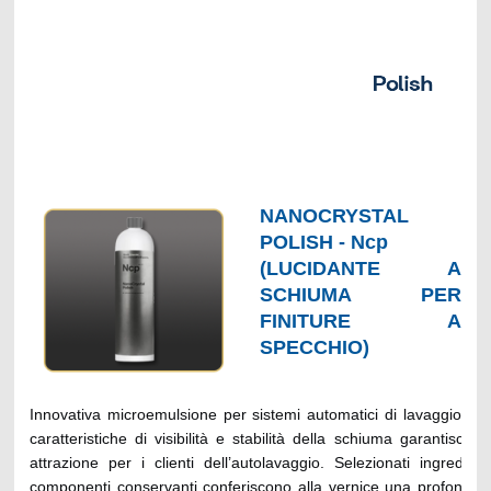
derivati da petrolio. Approvato dalla Daimler-Mercedes, d
Volkswagen e da quello BMW-Mini. Perfettamente compatibile co
di trattamento biologico delle acque industriali. Conforme ai req
classe A.
Suggerimenti per l’applicazione:
applicare puro o diluito fino a 1:2 tramite pompa dosatrice;
cera a freddo: 13-20 ml/auto;
cera a caldo: 13-20 ml/auto;
NANOCRYSTAL
cera schiuma: 13-20 ml/auto;
POLISH - Ncp
cera di protezione Premium: 16-23 ml/auto;
(LUCIDANTE A
applicazioni manuali: diluire circa 30 ml in 1 litro d’acqua e dis
SCHIUMA PER
soluzione sul veicolo pulito e ancora umido, utilizzando un neb
FINITURE A
schiumogeno o un dosatore a pompa, e lasciarlo assorbire.
SPECCHIO)
Se si applica il prodotto usando una pistola per schiuma,
l’erogazione secondo necessità. Risciacquare accuratamen
un’idropulitrice ed asciugare completamente qualsiasi residuo di a
Innovativa microemulsione per sistemi automatici di lavaggio. Le 
caratteristiche di visibilità e stabilità della schiuma garantiscon
attrazione per i clienti dell’autolavaggio. Selezionati ingredienti
componenti conservanti conferiscono alla vernice una profonda 