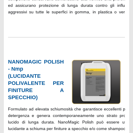
ed assicurano protezione di lunga durata contro gli influssi 
aggressivi su tutte le superfici in gomma, in plastica o vernicia
anche per il mantenimento di tetti decappottabili. La perfett
superficiale ed il collasso spontaneo della schiuma creano le 
ideali per le successive fasi di deperlatura ed asciugatura.
tensioattivi presenti consentono di mantenere puliti i materiali 
(spazzoloni), incrementandone la durata nel tempo. Totalmente
idrocarburi derivati da petrolio. Perfettamente compatibile con i
trattamento biologico delle acque industriali. Approvato dall
NANOMAGIC POLISH
Mercedes, dal gruppo Volkswagen e da quello BMW-Mini. Co
- Nmp
requisiti VDA, classe A.
(LUCIDANTE
POLIVALENTE PER
Suggerimenti per l’applicazione:
FINITURE A
applicare puro o diluito fino a 1:4 tramite pompa dosatrice
raccomandato: 10-20 ml/auto.
SPECCHIO)
Formulato ad elevata schiumosità che garantisce eccellenti perf
detergenza e genera contemporaneamente uno strato protetti
lucido di lunga durata. NanoMagic Polish può essere utiliz
lucidante a schiuma per finiture a specchio e/o come shampoo per