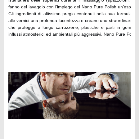
fanno del lavaggio con l’impiego del Nano Pure Polish un’esperie
Gli ingredienti di altissimo pregio contenuti nella sua formula c
alle vernici una profonda lucentezza e creano uno straordinario fi
che protegge a lungo carrozzerie, plastiche e parti in gomma 
influssi atmosferici ed ambientali più aggressivi. Nano Pure Polish
per il mantenimento nel tempo delle capote sulle autovetture cabr
alla perfetta finitura di superficie, alla compattezza della schiuma 
rapida risciacquabilità garantisce un’ottimale predisposi
l’asciugatura finale. Inoltre i tensioattivi presenti consentono d
puliti i materiali di lavaggio (spazzoloni), incrementandone la 
tempo. Approvato dalla Daimler- Mercedes, dal gruppo Volksw
quello BMW-Mini. Perfettamente compatibile con impianti di t
biologico delle acque industriali. Conforme ai requisiti VDA, classe 
Suggerimenti per l'applicazione:
Applicare puro tramite pompa dosatrice; dosaggio raccoman
finiture a specchio: 5-15 ml/auto; regolare la compattezza del
agendo su aria ed acqua; prima dell’applicazione della cera è 
eseguire un ciclo di risciacquo.